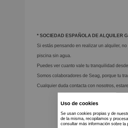
* SOCIEDAD ESPAÑOLA DE ALQUILER 
Si estás pensando en realizar un alquiler, no t
piscina sin agua.
Puedes ver cuanto vale tu tranquilidad des
Somos colaboradores de Seag, porque tu tran
Cualquier duda contacta con nosotros, esta
Uso de cookies
Se usan cookies propias y de nuestr
de la misma, recopilamos y proces
consultar más información sobre la 