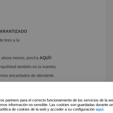
GARANTIZADO
e tires a la
de ahora mismo, pincha
AQUÍ
!!
quilidad también es la nuestra.
remos encantados de atenderte.
os partners para el correcto funcionamiento de los servicios de la w
amos información no sensible. Las cookies son guardadas durante u
política de cookies de la web y acceder a su configuración
aquí
.