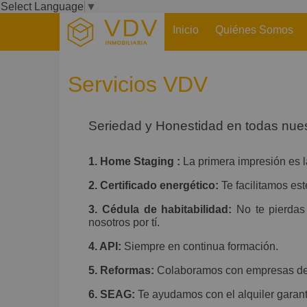
Select Language
▼
Inicio
Quiénes Somos
Servicios VDV
Seriedad y Honestidad en todas nues
1. Home Staging :
La primera impresión es 
2. Certificado energético:
Te facilitamos est
3. Cédula de habitabilidad:
No te pierda
nosotros por tí.
4. API:
Siempre en continua formación.
5. Reformas:
Colaboramos con empresas de r
6. SEAG:
Te ayudamos con el alquiler garan