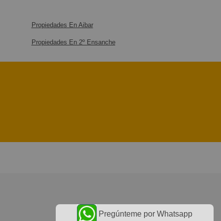
Propiedades En Aibar
Propiedades En 2º Ensanche
Pregúnteme por Whatsapp