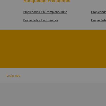
Búsquedas Frecuentes
Propiedades En Pamplona/Iruña
Propiedade
Propiedades En Chantrea
Propiedad
Login web