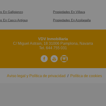
s En Gallipienzo
Propiedades En Villava
es En Casco Antiguo
Propiedades En Azpilagaña
VDV Inmobiliaria
C/ Miguel Astrain, 18 31006 Pamplona, Navarra
Tel.
644 755 031
Aviso legal y Política de privacidad
/
Política de cookies